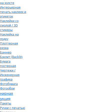
на холсте
Интерьерная
печать наклеек и
этикеток
Наклейки со
смолой / 3D
стикеры
Наклейка на
лодку
Плоттерная
резка
Баннер
Бэклит (Backlit)
Бумага
постерная
Чертежи /
Инженерная
графика
Фотобумага
Фотообои
енирная
дукция
Пакеты
Ручки с печатью