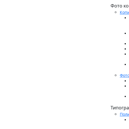
Фото ко
Копи
Фото
Типогр
Пол