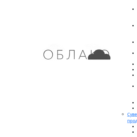
Сув
про