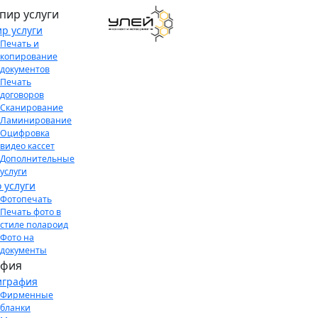
пир услуги
р услуги
Печать и
копирование
документов
Печать
договоров
Сканирование
Ламинирование
Оцифровка
видео кассет
Дополнительные
услуги
 услуги
Фотопечать
Печать фото в
стиле полароид
Фото на
документы
афия
играфия
Фирменные
бланки