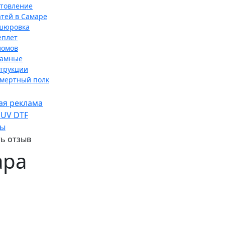
отовление
тей в Самаре
шюровка
еплет
ломов
ламные
трукции
смертный полк
ая реклама
 UV DTF
ты
ь отзыв
ара