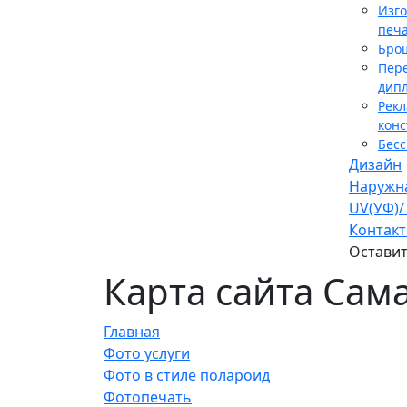
Изг
печа
Бро
Пер
дип
Рек
конс
Бес
Дизайн
Наружн
UV(УФ)/
Контак
Оставит
Карта сайта Сам
Главная
Фото услуги
Фото в стиле полароид
Фотопечать