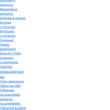
Брелоки и
магниты
Виниловые
магниты
Бейджи и значки
Кружки
с печатью
Футболки
с печатью
Подушки
Пазлы
Бейсболки
Браслет Tyvek
Шоколад
с логотипом
Тарелки
ормационные
нды
План эвакуации
Таблички ПВХ
Таблички
на оцинковке
Шильды
на алюминии
Таблички Брайля