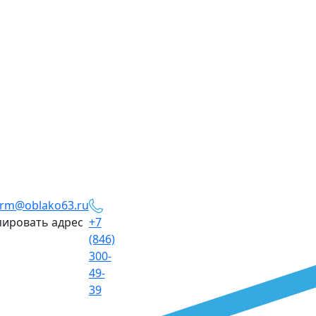
orm@oblako63.ru
ировать адрес
+7
(846)
300-
49-
39