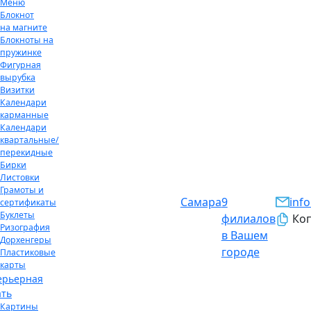
Меню
Блокнот
на магните
Блокноты на
пружинке
Фигурная
вырубка
Визитки
Календари
карманные
Календари
квартальные/
перекидные
Бирки
Листовки
Грамоты и
Самара
9
inf
сертификаты
Буклеты
филиалов
Коп
Ризография
в Вашем
Дорхенгеры
городе
Пластиковые
карты
ерьерная
ать
Картины