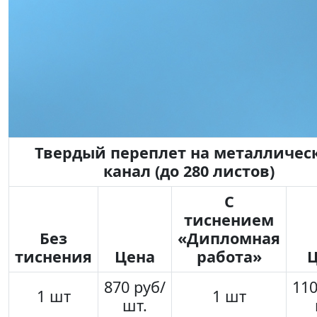
Твердый переплет на металличес
канал (до 280 листов)
С
тиснением
Без
«Дипломная
тиснения
Цена
работа»
870 руб/
110
1 шт
1 шт
шт.