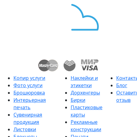
Копир услуги
Наклейки и
Контакт
Фото услуги
этикетки
Блог
Брошюровка
Дорхенгеры
Оставит
Интерьерная
Бирки
отзыв
печать
Пластиковые
Сувенирная
карты
продукция
Рекламные
Листовки
конструкции
Блокноты
Печати