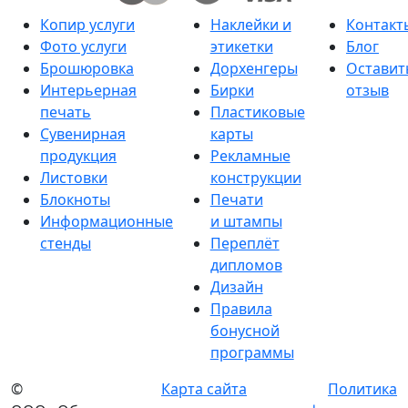
Копир услуги
Наклейки и
Контакт
Фото услуги
этикетки
Блог
Брошюровка
Дорхенгеры
Оставит
Интерьерная
Бирки
отзыв
печать
Пластиковые
Сувенирная
карты
продукция
Рекламные
Листовки
конструкции
Блокноты
Печати
Информационные
и штампы
стенды
Переплёт
дипломов
Дизайн
Правила
бонусной
программы
©
Карта сайта
Политика