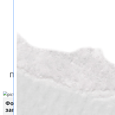
Печать на фотообои в Самаре
Фотообои (текстура по
3000 руб/
запросу)
пог.м.