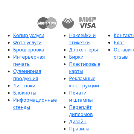
Копир услуги
Наклейки и
Контакт
Фото услуги
этикетки
Блог
Брошюровка
Дорхенгеры
Оставит
Интерьерная
Бирки
отзыв
печать
Пластиковые
Сувенирная
карты
продукция
Рекламные
Листовки
конструкции
Блокноты
Печати
Информационные
и штампы
стенды
Переплёт
дипломов
Дизайн
Правила