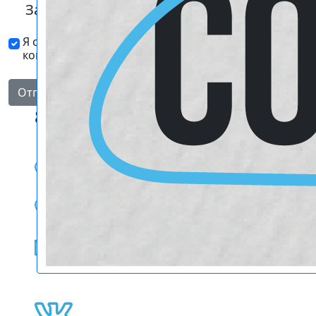
Загрузить файлы (Не более 1 ГБ)
Я согласен с политикой
конфиденциальности
Отправить
8 филиалов в Самаре
+7 (846) 300-49-39
+7 (902) 339-02-80
inform@oblako63.ru