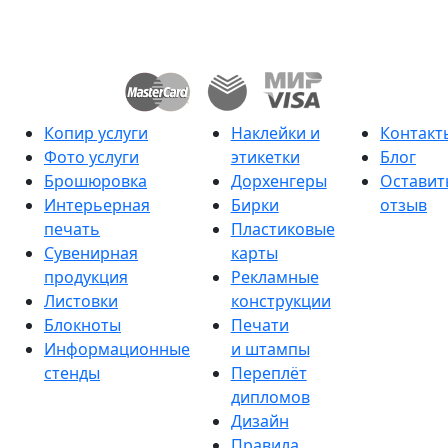
Копир услуги
Наклейки и
Контакт
Фото услуги
этикетки
Блог
Брошюровка
Дорхенгеры
Оставит
Интерьерная
Бирки
отзыв
печать
Пластиковые
Сувенирная
карты
продукция
Рекламные
Листовки
конструкции
Блокноты
Печати
Информационные
и штампы
стенды
Переплёт
дипломов
Дизайн
Правила