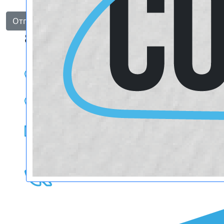
Отправить
8 филиалов в Самаре
+7 (846) 300-49-39
+7 (902) 339-02-80
inform@oblako63.ru